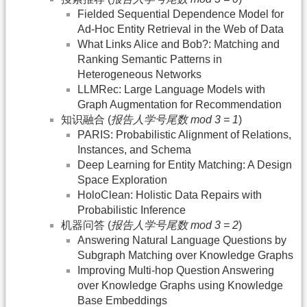
Fielded Sequential Dependence Model for
Ad-Hoc Entity Retrieval in the Web of Data
What Links Alice and Bob?: Matching and
Ranking Semantic Patterns in
Heterogeneous Networks
LLMRec: Large Language Models with
Graph Augmentation for Recommendation
知识融合 (
报告人学号尾数 mod 3 = 1
)
PARIS: Probabilistic Alignment of Relations,
Instances, and Schema
Deep Learning for Entity Matching: A Design
Space Exploration
HoloClean: Holistic Data Repairs with
Probabilistic Inference
机器问答 (
报告人学号尾数 mod 3 = 2
)
Answering Natural Language Questions by
Subgraph Matching over Knowledge Graphs
Improving Multi-hop Question Answering
over Knowledge Graphs using Knowledge
Base Embeddings