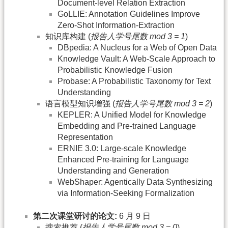
Document-level Relation Extraction
GoLLIE: Annotation Guidelines Improve
Zero-Shot Information-Extraction
知识库构建 (
报告人学号尾数 mod 3 = 1
)
DBpedia: A Nucleus for a Web of Open Data
Knowledge Vault: A Web-Scale Approach to
Probabilistic Knowledge Fusion
Probase: A Probabilistic Taxonomy for Text
Understanding
语言模型知识增强 (
报告人学号尾数 mod 3 = 2
)
KEPLER: A Unified Model for Knowledge
Embedding and Pre-trained Language
Representation
ERNIE 3.0: Large-scale Knowledge
Enhanced Pre-training for Language
Understanding and Generation
WebShaper: Agentically Data Synthesizing
via Information-Seeking Formalization
第二次课堂研讨的论文:
6 月 9 日
搜索推荐 (
报告人学号尾数 mod 3 = 0
)